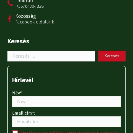
Telefon
+36704304828
Közösség
Facebook oldalunk
Keresés
Keresem:
Hírlevél
Név*
Email cím*: