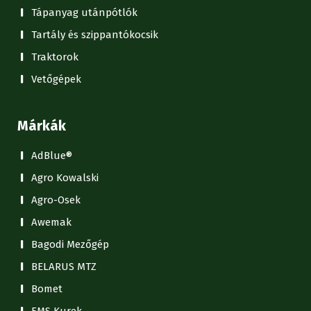
Tápanyag utánpótlók
Tartály és szippantókocsik
Traktorok
Vetőgépek
Márkák
AdBlue®
Agro Kowalski
Agro-Osek
Awemak
Bagodi Mezőgép
BELARUS MTZ
Bomet
FMS Kurek