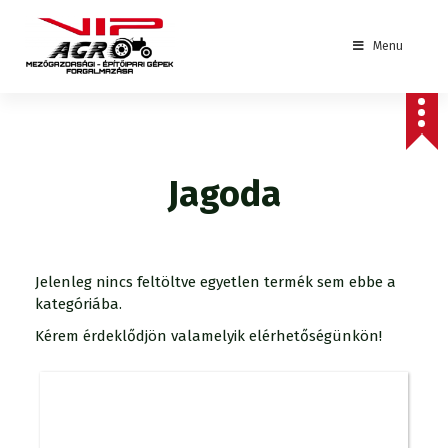
S
k
Menu
i
p
mezőgazdasági - építőipari gépek forgalmazása
t
o
c
o
Jagoda
n
t
e
n
t
Jelenleg nincs feltöltve egyetlen termék sem ebbe a
kategóriába.
Kérem érdeklődjön valamelyik elérhetőségünkön!