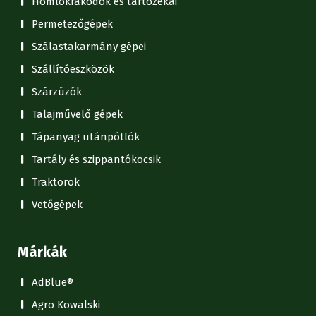
Homlokrakodók és tartozékai
Permetezőgépek
Szálastakarmány gépei
Szállítóeszközök
Szárzúzók
Talajművelő gépek
Tápanyag utánpótlók
Tartály és szippantókocsik
Traktorok
Vetőgépek
Márkák
AdBlue®
Agro Kowalski