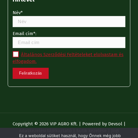
Név*
Email cím*:
Általános Szerződési Feltételeket elolvastam és
elfogadom.
Copyright © 2026 VIP AGRO Kft. | Powered by
Devsol
|
Adatkezelési tájékoztató
|
Sütik kezelése
|
Jogi
Ez a weboldal sütiket használ, hogy Önnek még jobb
nyilatkozat