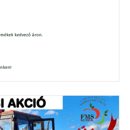
ermékek kedvező áron.
inken!