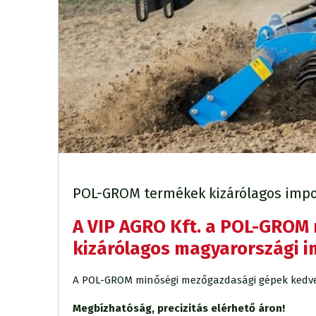
POL-GROM termékek kizárólagos impo
A VIP AGRO Kft. a POL-GROM
kizárólagos magyarországi i
A POL-GROM minőségi mezőgazdasági gépek kedvező 
Megbízhatóság, precizitás elérhető áron!