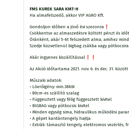
FMS KUREK SARA KMT-H
Ha almafelszedő, akkor VIP AGRO Kft.
Gondoljon időben a jövő évi szezonra❗️
Csökkentse az almaszedésre költött pénzt és idő
Óránként, akár 5-6t felszedett alma, amihez min
Szedje közvetlenül bigbag zsákba vagy pótkocsir
Akár ingyenes kiszállítással❗️❗️
Az Akció időtartama 2021. nov. 6. és dec. 31. köz
Műszaki adatok:
• Lóerőigény: min.38kW
• 80cm-es szállító szalag
• Függesztett vagy félig függesztett kivitel
• BIGBAG vagy pótkocsis kivitel
• Minden egység sima, hidraulikus működési para
• A gépet kardántengely hajtja
• Extrák: támasztó tengely, elektromos vezérlés, f