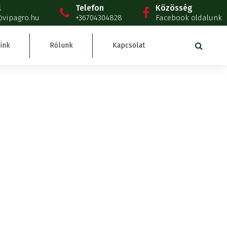
l
Telefon
Közösség
@vipagro.hu
+36704304828
Facebook oldalunk
ink
Rólunk
Kapcsolat