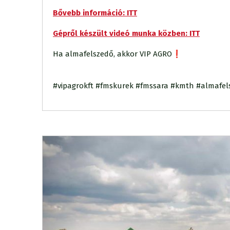
Bővebb információ: ITT
Gépről készült videó munka közben: ITT
Ha almafelszedő, akkor VIP AGRO❗️
#vipagrokft #fmskurek #fmssara #kmth #almafel