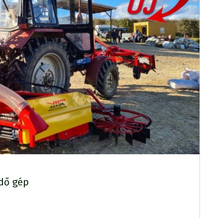
dő gép