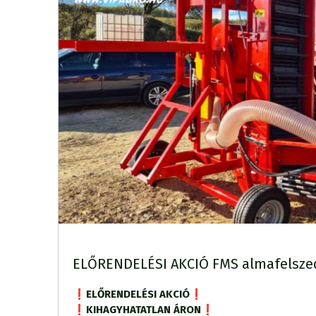
ELŐRENDELÉSI AKCIÓ FMS almafelsze
❗️ELŐRENDELÉSI AKCIÓ❗️
❗️KIHAGYHATATLAN ÁRON❗️