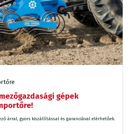
rtőre
 mezőgazdasági gépek
mportőre!
árral, gyors kiszállítással és garanciával elérhetőek.