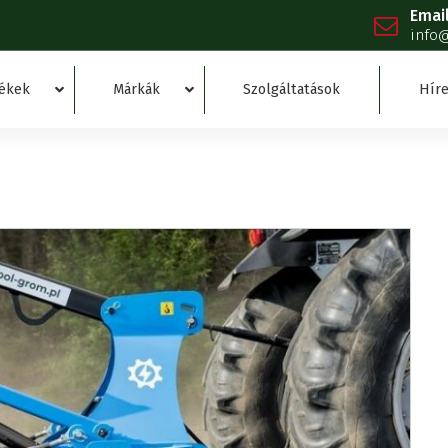
Emai
info
ékek
Márkák
Szolgáltatások
Híre