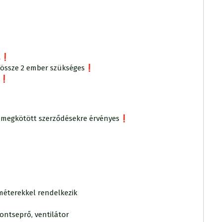
t❗️
dössze 2 ember szükséges❗️
a❗️
ött megkötött szerződésekre érvényes❗️
méterekkel rendelkezik
rontseprő, ventilátor