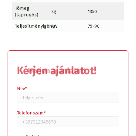
Tömeg
kg
1350
1635
(laprugós)
Teljesítményigény
kW
75-90
100-1
Kérjen ajánlatot!
Név*
Telefonszám*