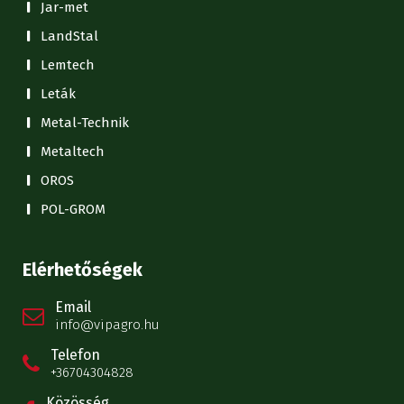
Jar-met
LandStal
Lemtech
Leták
Metal-Technik
Metaltech
OROS
POL-GROM
Elérhetőségek
Email
info@vipagro.hu
Telefon
+36704304828
Közösség