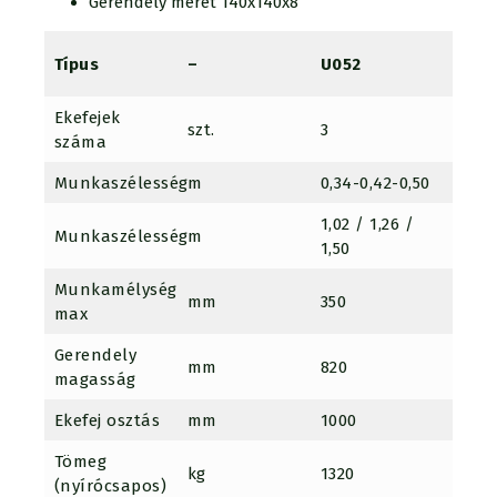
Gerendely méret 140x140x8
U052
Típus
–
U052
U052
Ekefejek
szt.
3
3+1 /
száma
Munkaszélesség
m
0,34-0,42-0,50
0,34-
1,02 / 1,26 /
1,36 /
Munkaszélesség
m
1,50
2,00
Munkamélység
mm
350
350
max
Gerendely
mm
820
820
magasság
Ekefej osztás
mm
1000
1000
Tömeg
kg
1320
1595
(nyírócsapos)