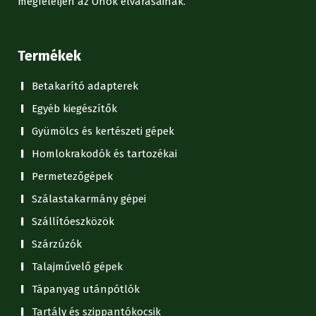
megfeleljen az Önök elvárásainak.
Termékek
Betakarító adapterek
Egyéb kiegészítők
Gyümölcs és kertészeti gépek
Homlokrakodók és tartozékai
Permetezőgépek
Szálastakarmány gépei
Szállítóeszközök
Szárzúzók
Talajművelő gépek
Tápanyag utánpótlók
Tartály és szippantókocsik