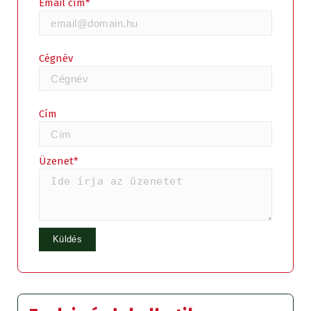
Email cím*
Cégnév
Cím
Üzenet*