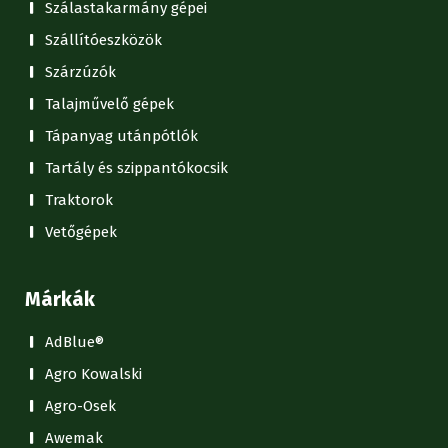
Szálastakarmány gépei
Szállítóeszközök
Szárzúzók
Talajművelő gépek
Tápanyag utánpótlók
Tartály és szippantókocsik
Traktorok
Vetőgépek
Márkák
AdBlue®
Agro Kowalski
Agro-Osek
Awemak