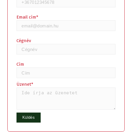
Email cím*
Cégnév
Cím
Üzenet*