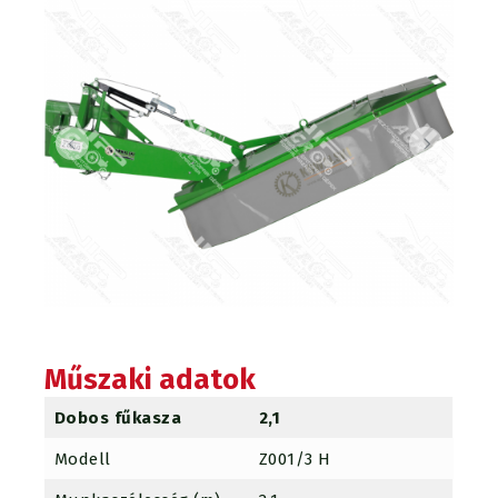
Műszaki adatok
Dobos fűkasza
2,1
Modell
Z001/3 H