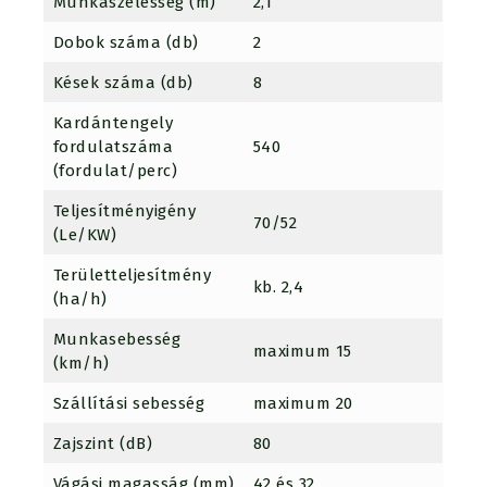
Munkaszélesség (m)
2,1
Dobok száma (db)
2
Kések száma (db)
8
Kardántengely
fordulatszáma
540
(fordulat/perc)
Teljesítményigény
70/52
(Le/KW)
Területteljesítmény
kb. 2,4
(ha/h)
Munkasebesség
maximum 15
(km/h)
Szállítási sebesség
maximum 20
Zajszint (dB)
80
Vágási magasság (mm)
42 és 32