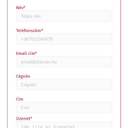
Név*
Telefonszám*
Email cím*
Cégnév
Cím
Üzenet*