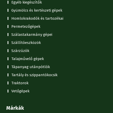
Egyéb kiegészítők
Gyümölcs és kertészeti gépek
Homlokrakodók és tartozékai
Permetezőgépek
Szálastakarmány gépei
Szállítóeszközök
Szárzúzók
Talajművelő gépek
Tápanyag utánpótlók
Tartály és szippantókocsik
Traktorok
Vetőgépek
Márkák