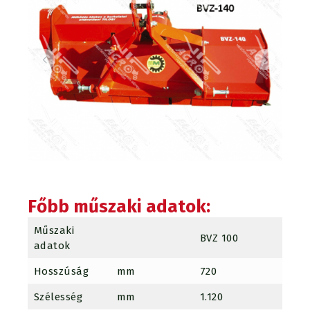
Főbb műszaki adatok:
Műszaki
BVZ 100
BVZ 1
adatok
Hosszúság
mm
720
720
Szélesség
mm
1.120
1.340