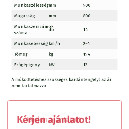
Munkaszélesség
mm
900
1.100
Magasság
mm
800
800
Munkaszerszámok
db
14
16
száma
Munkasebesség
km/h
2-4
2-4
Tömeg
kg
194
220
Erőgépigény
kW
12
14
A működtetéshez szükséges kardántengelyt az ár
nem tartalmazza.
Kérjen ajánlatot!