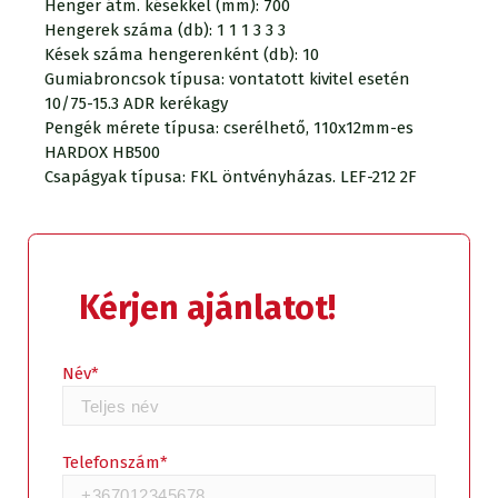
Henger átm. késekkel (mm): 700
Hengerek száma (db): 1 1 1 3 3 3
Kések száma hengerenként (db): 10
Gumiabroncsok típusa: vontatott kivitel esetén
10/75-15.3 ADR kerékagy
Pengék mérete típusa: cserélhető, 110x12mm-es
HARDOX HB500
Csapágyak típusa: FKL öntvényházas. LEF-212 2F
Kérjen ajánlatot!
Kérjen ajánlatot!
Név*
Telefonszám*