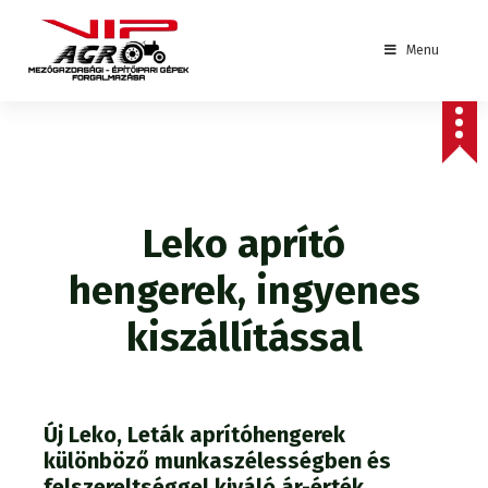
S
k
Menu
i
p
mezőgazdasági - építőipari gépek forgalmazása
t
o
c
o
n
t
Leko aprító
e
n
hengerek, ingyenes
t
kiszállítással
Új Leko, Leták aprítóhengerek
különböző munkaszélességben és
felszereltséggel kiváló ár-érték