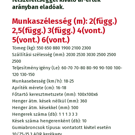
arányban eladóak.
Munkaszélesség (m): 2(függ.)
2,5(függ.) 3(függ.) 4(vont.)
5(vont.) 6(vont.)
Tömeg (kg): 550 650 880 1900 2100 2300
Szállítási szélesség (mm): 2030 2530 3030 2500 2500
2500
Teljesítmény igény (Le): 60-70 70-80 80-90 90-100 100-
120 130-150
Munkasebesség (km/h): 18-25
Apríték mérete (cm): 16-18
Főtartó keresztmetszete (mm): 100x100x6
Henger átm. kések nélkül (mm): 360
Henger átm. késekkel (mm): 500
Hengerek száma (db): 1 1 1 3 3 3
Kések száma hengerenként (db): 10
Gumiabroncsok típusa: vontatott kivitel esetén
10/75-15.3 ADR kerékagy