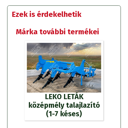
Ezek is érdekelhetik
Márka további termékei
LEKO LETÁK
középmély talajlazító
(1-7 késes)