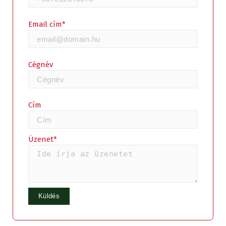
Email cím*
Cégnév
Cím
Üzenet*