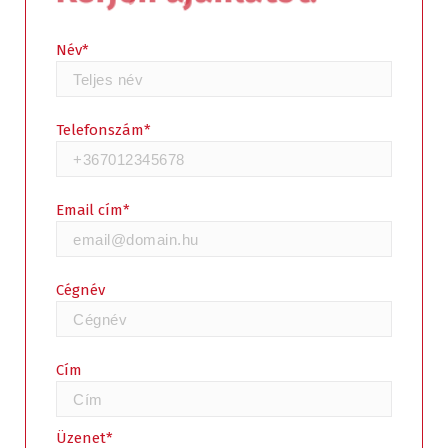
Név*
Telefonszám*
Email cím*
Cégnév
Cím
Üzenet*