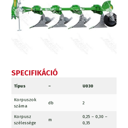
SPECIFIKÁCIÓ
U030
Típus
–
U030
U030
Korpuszok
db
2
2+1 /
száma
Korpusz
0,25 – 0,30 –
0,25 
m
szélessége
0,35
0,35