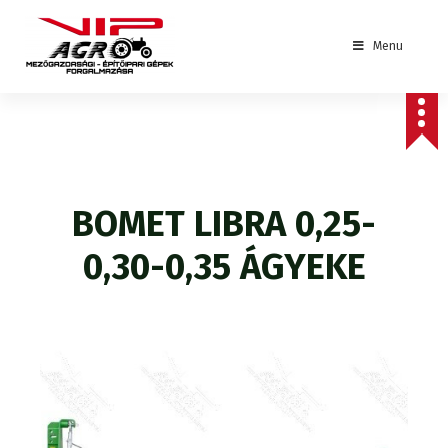
S
k
Menu
i
p
mezőgazdasági - építőipari gépek forgalmazása
t
o
c
o
n
t
BOMET LIBRA 0,25-
e
n
0,30-0,35 ÁGYEKE
t