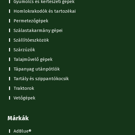
Gyümölcs és kertészeti gépek
Homlokrakodók és tartozékai
Permetezőgépek
Szálastakarmány gépei
Szállítóeszközök
Szárzúzók
Talajművelő gépek
Tápanyag utánpótlók
Tartály és szippantókocsik
Traktorok
Vetőgépek
Márkák
AdBlue®