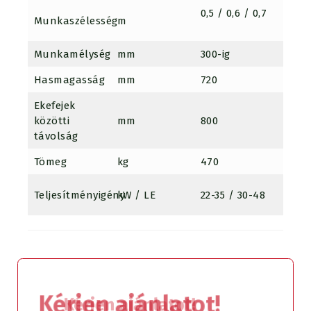
0,5 / 0,6 / 0,7
0,75 /
Munkaszélesség
m
1,05
Munkamélység
mm
300-ig
300-i
Hasmagasság
mm
720
720
Ekefejek
közötti
mm
800
800
távolság
Tömeg
kg
470
640
30-50
Teljesítményigény
kW / LE
22-35 / 30-48
Kérjen ajánlatot!