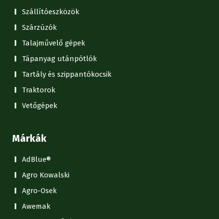
Szállítóeszközök
Szárzúzók
Talajművelő gépek
Tápanyag utánpótlók
Tartály és szippantókocsik
Traktorok
Vetőgépek
Márkák
AdBlue®
Agro Kowalski
Agro-Osek
Awemak