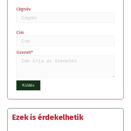
Cégnév
Cím
Üzenet*
Ezek is érdekelhetik