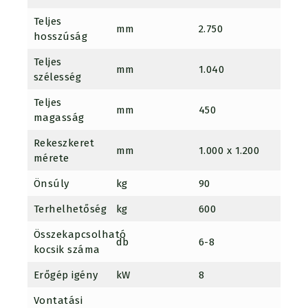
Teljes
mm
2.750
2.750
hosszúság
Teljes
mm
1.040
1.040
szélesség
Teljes
mm
450
450
magasság
Rekeszkeret
mm
1.000 x 1.200
1.000
mérete
Önsúly
kg
90
100
Terhelhetőség
kg
600
600
Összekapcsolható
db
6-8
6-8
kocsik száma
Erőgép igény
kW
8
8
Vontatási