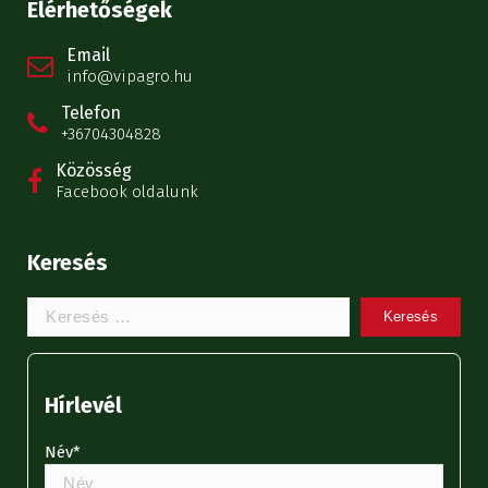
Elérhetőségek
Email
info@vipagro.hu
Telefon
+36704304828
Közösség
Facebook oldalunk
Keresés
Keresem:
Hírlevél
Név*