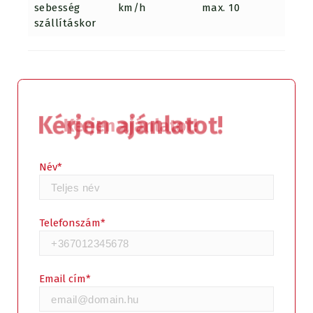
sebesség
km/h
max. 10
max. 
szállításkor
Kérjen ajánlatot!
Név*
Telefonszám*
Email cím*