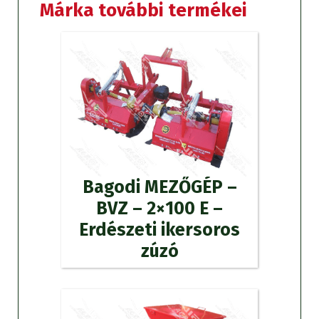
Márka további termékei
Bagodi MEZŐGÉP –
BVZ – 2×100 E –
Erdészeti ikersoros
zúzó