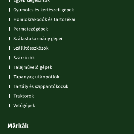
Egyéb kiegészítők
Gyümölcs és kertészeti gépek
Homlokrakodók és tartozékai
Permetezőgépek
Szálastakarmány gépei
Szállítóeszközök
Szárzúzók
Talajművelő gépek
Tápanyag utánpótlók
Tartály és szippantókocsik
Traktorok
Vetőgépek
Márkák