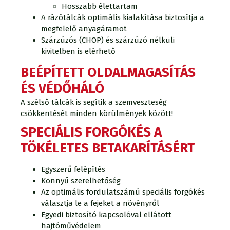
Hosszabb élettartam
A rázótálcák optimális kialakítása biztosítja a
megfelelő anyagáramot
Szárzúzós (CHOP) és szárzúzó nélküli
kivitelben is elérhető
BEÉPÍTETT OLDALMAGASÍTÁS
ÉS VÉDŐHÁLÓ
A szélső tálcák is segítik a szemveszteség
csökkentését minden körülmények között!
SPECIÁLIS FORGÓKÉS A
TÖKÉLETES BETAKARÍTÁSÉRT
Egyszerű felépítés
Könnyű szerelhetőség
Az optimális fordulatszámú speciális forgókés
választja le a fejeket a növényről
Egyedi biztosító kapcsolóval ellátott
hajtóművédelem