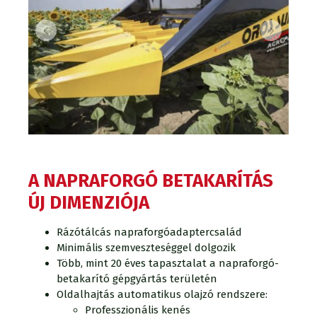
A NAPRAFORGÓ BETAKARÍTÁS
ÚJ DIMENZIÓJA
Rázótálcás napraforgóadaptercsalád
Minimális szemveszteséggel dolgozik
Több, mint 20 éves tapasztalat a napraforgó-
betakarító gépgyártás területén
Oldalhajtás automatikus olajzó rendszere:
Professzionális kenés