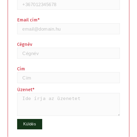
Email cím*
Cégnév
Cím
Üzenet*