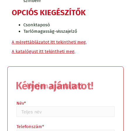
színben!
OPCIÓS KIEGÉSZÍTŐK
Csonktaposó
Tarlómagasság-visszajelző
A mérettáblázatot itt tekintheti meg.
A katalógust itt tekintheti meg.
Kérjen ajánlatot!
Név*
Telefonszám*