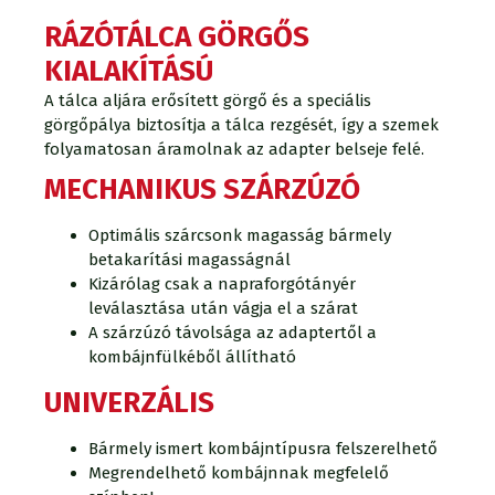
RÁZÓTÁLCA GÖRGŐS
KIALAKÍTÁSÚ
A tálca aljára erősített görgő és a speciális
görgőpálya biztosítja a tálca rezgését, így a szemek
folyamatosan áramolnak az adapter belseje felé.
MECHANIKUS SZÁRZÚZÓ
Optimális szárcsonk magasság bármely
betakarítási magasságnál
Kizárólag csak a napraforgótányér
leválasztása után vágja el a szárat
A szárzúzó távolsága az adaptertől a
kombájnfülkéből állítható
UNIVERZÁLIS
Bármely ismert kombájntípusra felszerelhető
Megrendelhető kombájnnak megfelelő