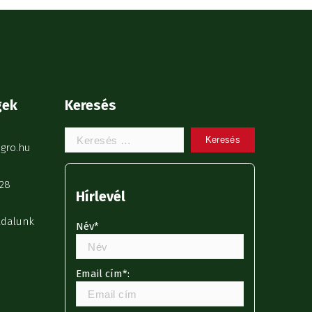
gek
Keresés
Keresem:
gro.hu
28
Hírlevél
ldalunk
Név*
Email cím*: