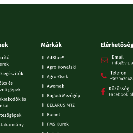
kek
Márkák
Elérhetősé
Email
arító
AdBlue®
info@vipa
erek
Agro Kowalski
Telefon
kiegészítők
Agro-Osek
+367043048
lcs és
Awemak
Közösség
zeti gépek
Facebook o
Bagodi Mezőgép
krakodók és
BELARUS MTZ
ékai
Bomet
tezőgépek
FMS Kurek
stakarmány