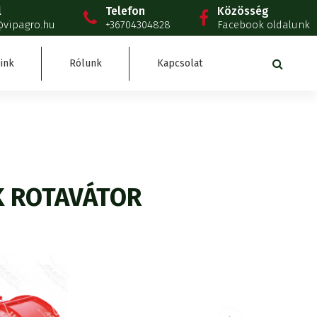
l
Telefon
Közösség
@vipagro.hu
+36704304828
Facebook oldalunk
ink
Rólunk
Kapcsolat
K ROTAVÁTOR