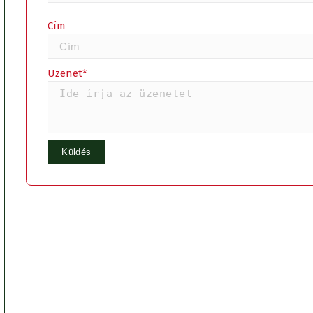
Cím
Üzenet*