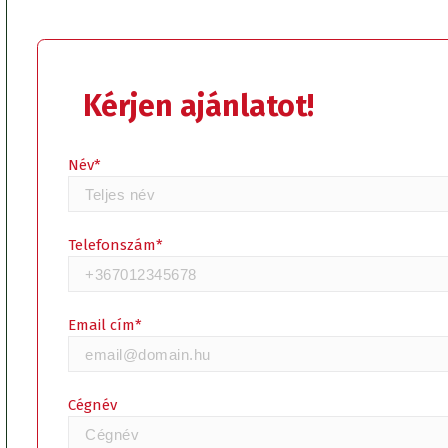
Kérjen ajánlatot!
Név*
Telefonszám*
Email cím*
Cégnév