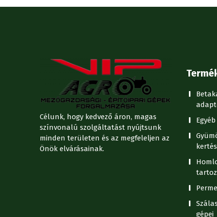
Termé
Betak
adapt
Célunk, hogy kedvező áron, magas
Egyéb 
színvonalú szolgáltatást nyújtsunk
Gyümö
minden területen és az megfeleljen az
kertés
Önök elvárásainak.
Homlo
tartoz
Perme
Szála
gépei