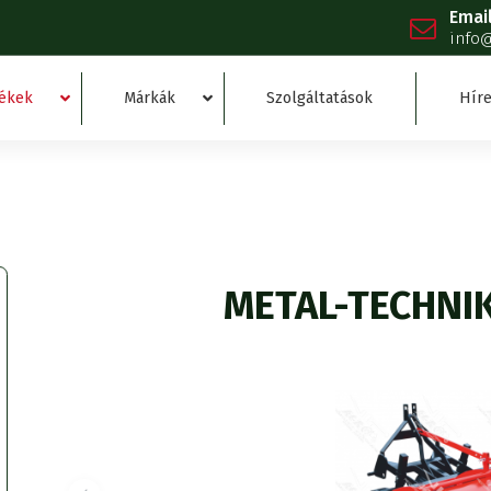
Emai
info
ékek
Márkák
Szolgáltatások
Híre
METAL-TECHNI