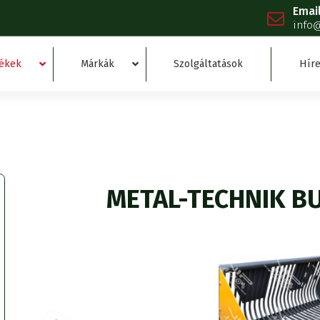
Emai
info
ékek
Márkák
Szolgáltatások
Híre
METAL-TECHNIK B