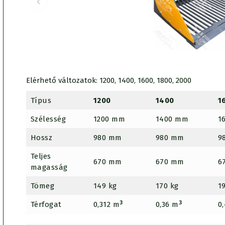
Elérhető változatok: 1200, 1400, 1600, 1800, 2000
Típus
1200
1400
1
Szélesség
1200 mm
1400 mm
1
Hossz
980 mm
980 mm
9
Teljes
670 mm
670 mm
6
magasság
Tömeg
149 kg
170 kg
1
3
3
Térfogat
0,312 m
0,36 m
0