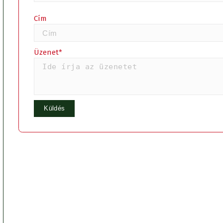
Cím
Üzenet*