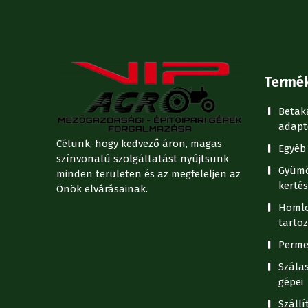
Termé
Betak
adapt
Célunk, hogy kedvező áron, magas
Egyéb 
színvonalú szolgáltatást nyújtsunk
Gyümö
minden területen és az megfeleljen az
kertés
Önök elvárásainak.
Homlo
tartoz
Perme
Szála
gépei
Száll