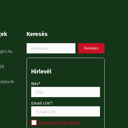
gek
Keresés
Keresem:
gro.hu
28
Hírlevél
ldalunk
Név*
Email cím*:
Általános Szerződési