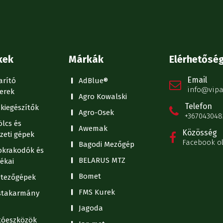
kek
Márkák
Elérhetősé
Email
arító
AdBlue®
info@vipa
erek
Agro Kowalski
Telefon
kiegészítők
Agro-Osek
+367043048
lcs és
Awemak
Közösség
zeti gépek
Facebook o
Bagodi Mezőgép
krakodók és
BELARUS MTZ
ékai
Bomet
tezőgépek
FMS Kurek
stakarmány
Jagoda
ítóeszközök