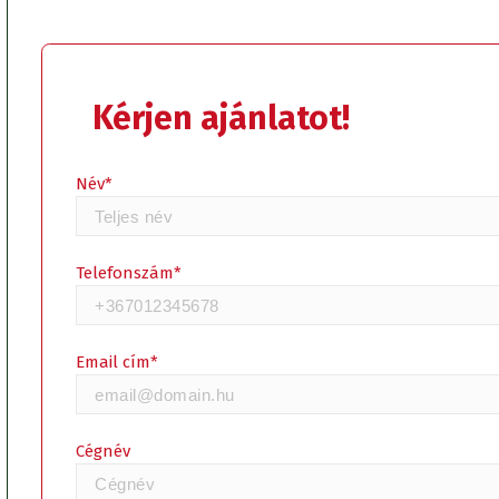
Kérjen ajánlatot!
Kérjen ajánlatot!
Név*
Telefonszám*
Email cím*
Cégnév