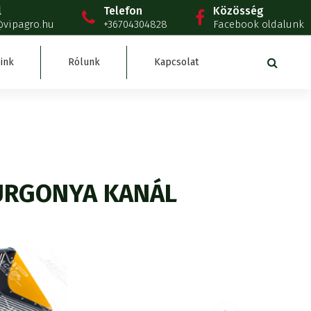
l
Telefon
Közösség
@vipagro.hu
+36704304828
Facebook oldalunk
ink
Rólunk
Kapcsolat
URGONYA KANÁL