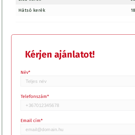
Hátsó kerék
1
Kérjen ajánlatot!
Kérjen ajánlatot!
Név*
Telefonszám*
Email cím*