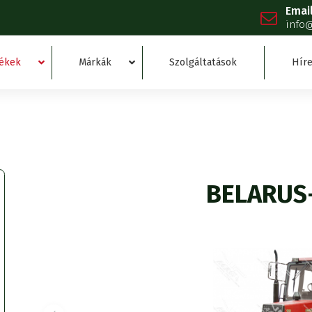
Emai
info
ékek
Márkák
Szolgáltatások
Híre
BELARUS-