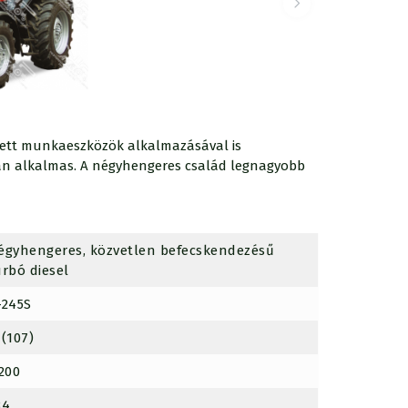
ztett munkaeszközök alkalmazásával is
lóan alkalmas. A négyhengeres család legnagyobb
égyhengeres, közvetlen befecskendezésű
urbó diesel
-245S
1(107)
 200
84