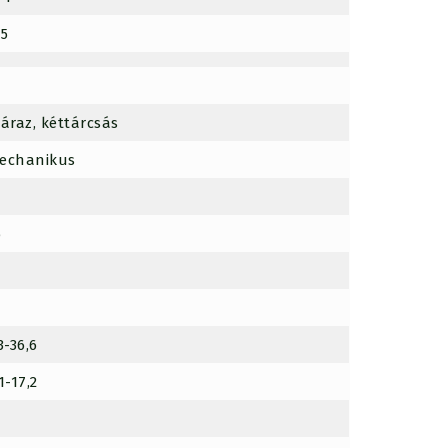
35
záraz, kéttárcsás
echanikus
6
3-36,6
1-17,2