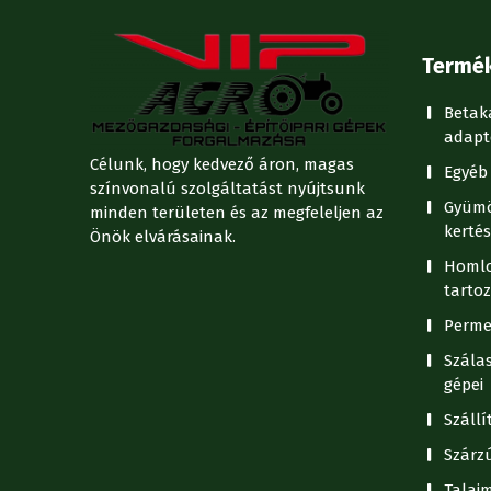
Termé
Betak
adapt
Célunk, hogy kedvező áron, magas
Egyéb 
színvonalú szolgáltatást nyújtsunk
Gyümö
minden területen és az megfeleljen az
kertés
Önök elvárásainak.
Homlo
tartoz
Perme
Szála
gépei
Száll
Szárz
Talaj