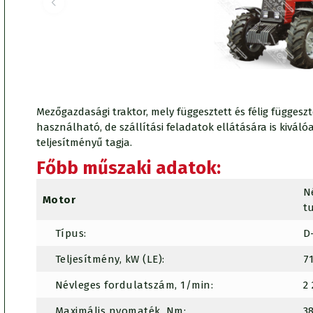
Mezőgazdasági traktor, mely függesztett és félig függes
használható, de szállítási feladatok ellátására is kivá
teljesítményű tagja.
Főbb műszaki adatok:
N
Motor
t
Típus:
D
Teljesítmény, kW (LE):
7
Névleges fordulatszám, 1/min:
2
Maximális nyomaték, Nm:
3