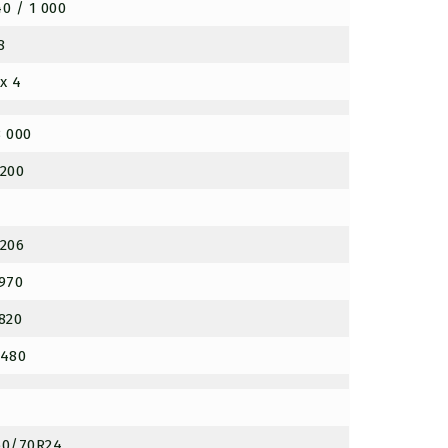
40 / 1 000
8
 x 4
8 000
 200
 206
 970
 820
 480
60/70R24