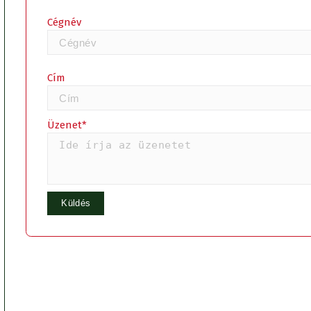
Cégnév
Cím
Üzenet*