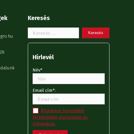
gek
Keresés
Keresem:
gro.hu
28
Hírlevél
ldalunk
Név*
Email cím*:
Általános Szerződési
Feltételeket elolvastam és
elfogadom.