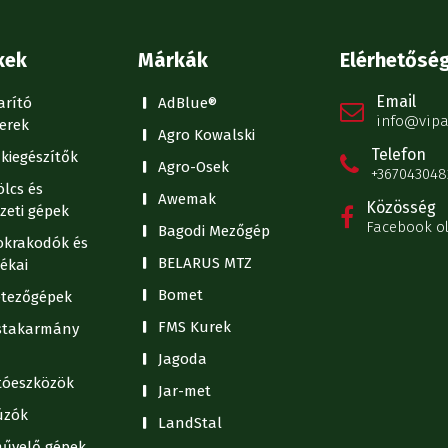
kek
Márkák
Elérhetősé
Email
arító
AdBlue®
info@vipa
erek
Agro Kowalski
Telefon
kiegészítők
Agro-Osek
+367043048
lcs és
Awemak
Közösség
zeti gépek
Facebook o
Bagodi Mezőgép
krakodók és
BELARUS MTZ
ékai
Bomet
tezőgépek
FMS Kurek
stakarmány
Jagoda
ítóeszközök
Jar-met
úzók
LandStal
művelő gépek