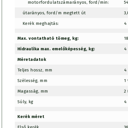
motorfordulatszámarányos, ford/min:
5
útarányos, ford/m megtett út
3,
Kerék meghajtás:
4
Max. vontatható tömeg, kg:
1
Hidraulika max. emelőképesség, kg:
4
Méretadatok
Teljes hossz, mm
4
Szélesség, mm
1
Magasság, mm
2
Súly, kg
4
Kerék méret
Első kerék
3