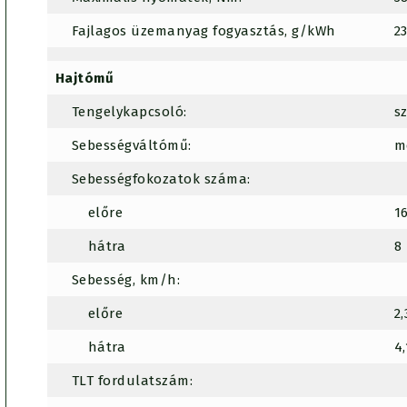
Fajlagos üzemanyag fogyasztás, g/kWh
2
Hajtómű
Tengelykapcsoló:
s
Sebességváltómű:
m
Sebességfokozatok száma:
előre
1
hátra
8
Sebesség, km/h:
előre
2,
hátra
4,
TLT fordulatszám: