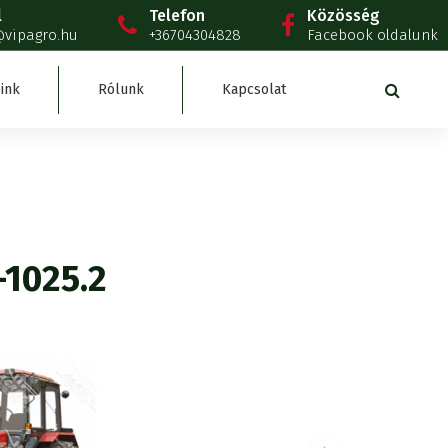
l
Telefon
Közösség
@vipagro.hu
+36704304828
Facebook oldalunk
ink
Rólunk
Kapcsolat
1025.2