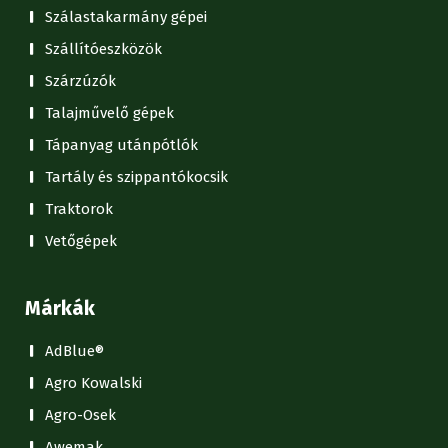
Szálastakarmány gépei
Szállítóeszközök
Szárzúzók
Talajművelő gépek
Tápanyag utánpótlók
Tartály és szippantókocsik
Traktorok
Vetőgépek
Márkák
AdBlue®
Agro Kowalski
Agro-Osek
Awemak