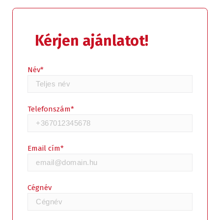
Kérjen ajánlatot!
Kérjen ajánlatot!
Név*
Telefonszám*
Email cím*
Cégnév