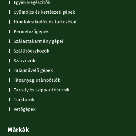
Egyéb kiegészítők
Gyümölcs és kertészeti gépek
Homlokrakodók és tartozékai
Permetezőgépek
Szálastakarmány gépei
Szállítóeszközök
Szárzúzók
Talajművelő gépek
Tápanyag utánpótlók
Tartály és szippantókocsik
Traktorok
Vetőgépek
Márkák