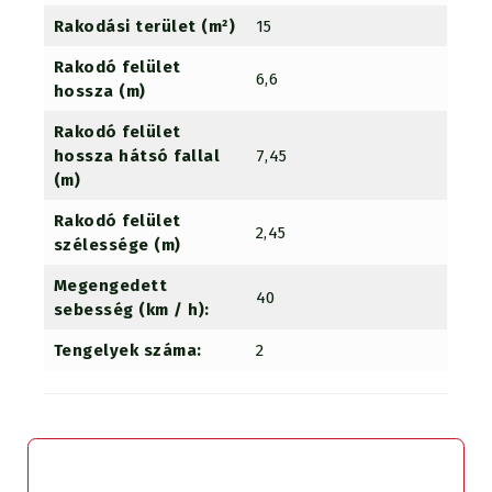
Rakodási terület (m²)
15
Rakodó felület
6,6
hossza (m)
Rakodó felület
hossza hátsó fallal
7,45
(m)
Rakodó felület
2,45
szélessége (m)
Megengedett
40
sebesség (km / h):
Tengelyek száma:
2