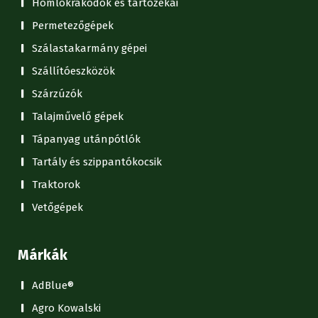
Homlokrakodók és tartozékai
Permetezőgépek
Szálastakarmány gépei
Szállítóeszközök
Szárzúzók
Talajművelő gépek
Tápanyag utánpótlók
Tartály és szippantókocsik
Traktorok
Vetőgépek
Márkák
AdBlue®
Agro Kowalski