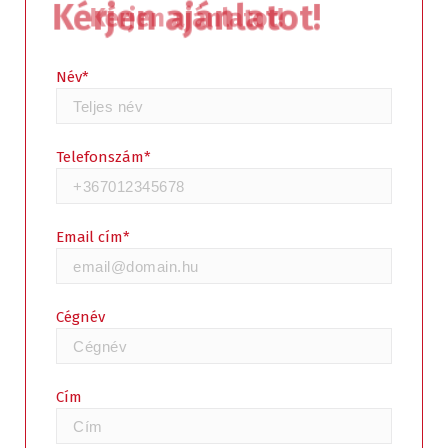
Kérjen ajánlatot!
Kérjen ajánlatot!
Név*
Telefonszám*
Email cím*
Cégnév
Cím