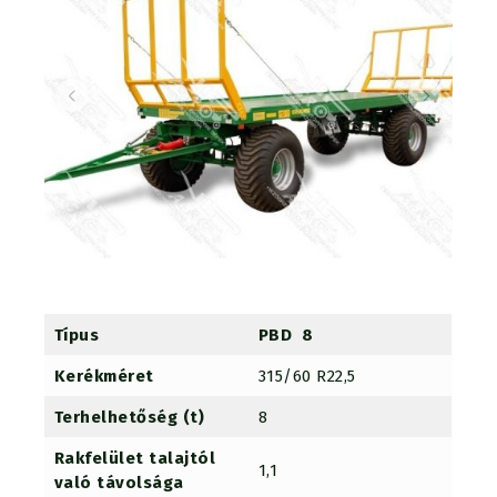
Típus
PBD 8
Kerékméret
315/60 R22,5
Terhelhetőség (t)
8
Rakfelület talajtól
1,1
való távolsága