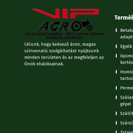
Termé
Betak
adapt
Célunk, hogy kedvező áron, magas
Egyéb 
színvonalú szolgáltatást nyújtsunk
Gyümö
minden területen és az megfeleljen az
kertés
Önök elvárásainak.
Homlo
tartoz
Perme
Szála
gépei
Száll
Szárz
Talaj