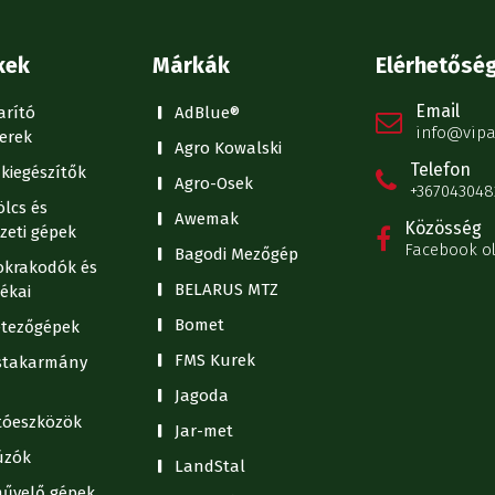
kek
Márkák
Elérhetősé
Email
arító
AdBlue®
info@vipa
erek
Agro Kowalski
Telefon
kiegészítők
Agro-Osek
+367043048
lcs és
Awemak
Közösség
zeti gépek
Facebook o
Bagodi Mezőgép
krakodók és
BELARUS MTZ
ékai
Bomet
tezőgépek
FMS Kurek
stakarmány
Jagoda
ítóeszközök
Jar-met
úzók
LandStal
művelő gépek