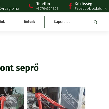
l
Telefon
Közösség
@vipagro.hu
+36704304828
Facebook oldalunk
ink
Rólunk
Kapcsolat
ront seprő