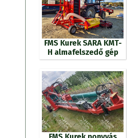
FMS Kurek SARA KMT-
H almafelszedő gép
FMS Kurek ponyvás