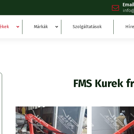
Emai
info
ékek
Márkák
Szolgáltatások
Híre
FMS Kurek f