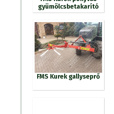
gyümölcsbetakarító
FMS Kurek gallyseprő