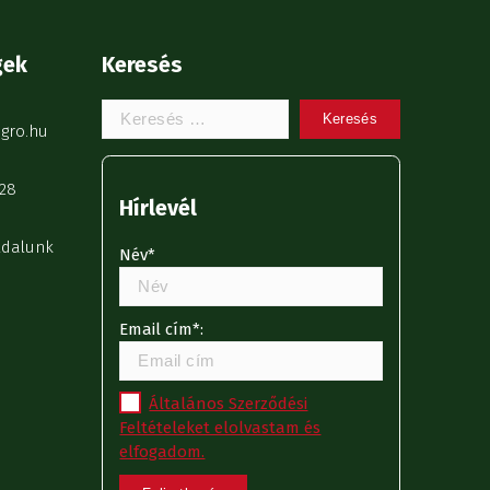
gek
Keresés
Keresem:
gro.hu
28
Hírlevél
ldalunk
Név*
Email cím*:
Általános Szerződési
Feltételeket elolvastam és
elfogadom.