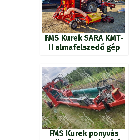
FMS Kurek SARA KMT-
H almafelszedő gép
FMS Kurek ponyvás