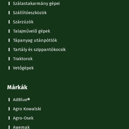
Szálastakarmány gépei
Szállítóeszközök
Szárzúzók
Talajművelő gépek
Tápanyag utánpótlók
Tartály és szippantókocsik
Traktorok
Vetőgépek
Márkák
AdBlue®
Agro Kowalski
Agro-Osek
Awemak