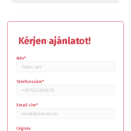
Kérjen ajánlatot!
Név*
Telefonszám*
Email cím*
Cégnév