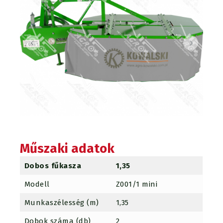
Műszaki adatok
Dobos fűkasza
1,35
Modell
Z001/1 mini
Munkaszélesség (m)
1,35
Dobok száma (db)
2