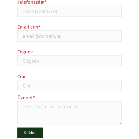
Telefonszám*
Email cím*
Cégnév
Cím
Üzenet*