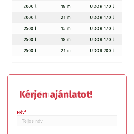
2000 l
18 m
UDOR 170 l
9,
2000 l
21 m
UDOR 170 l
9,
2500 l
15 m
UDOR 170 l
9,
2500 l
18 m
UDOR 170 l
9,
2500 l
21 m
UDOR 200 l
9,
Kérjen ajánlatot!
Név*