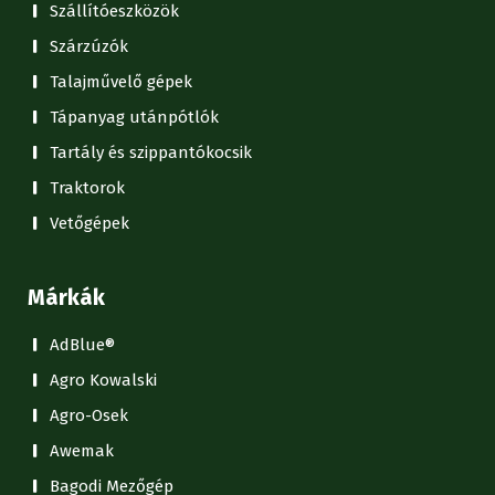
Szállítóeszközök
Szárzúzók
Talajművelő gépek
Tápanyag utánpótlók
Tartály és szippantókocsik
Traktorok
Vetőgépek
Márkák
AdBlue®
Agro Kowalski
Agro-Osek
Awemak
Bagodi Mezőgép