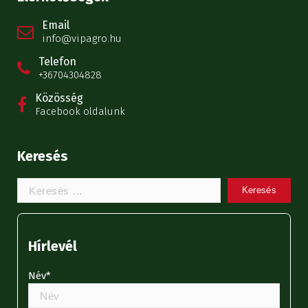
Email
info@vipagro.hu
Telefon
+36704304828
Közösség
Facebook oldalunk
Keresés
Keresem:
Hírlevél
Név*