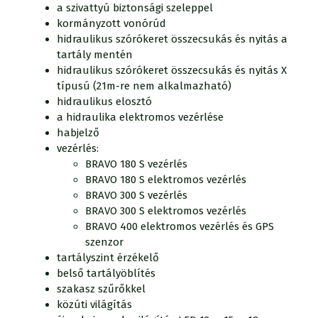
a szivattyú biztonsági szeleppel
kormányzott vonórúd
hidraulikus szórókeret összecsukás és nyitás a
tartály mentén
hidraulikus szórókeret összecsukás és nyitás X
típusú (21m-re nem alkalmazható)
hidraulikus elosztó
a hidraulika elektromos vezérlése
habjelző
vezérlés:
BRAVO 180 S vezérlés
BRAVO 180 S elektromos vezérlés
BRAVO 300 S vezérlés
BRAVO 300 S elektromos vezérlés
BRAVO 400 elektromos vezérlés és GPS
szenzor
tartályszint érzékelő
belső tartályöblítés
szakasz szűrőkkel
közúti világítás