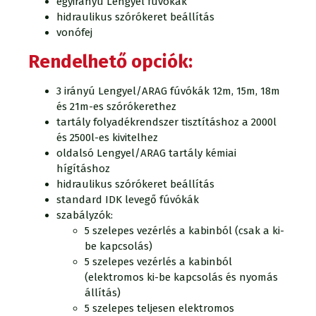
egyirányú Lengyel fúvókák
hidraulikus szórókeret beállítás
vonófej
Rendelhető opciók:
3 irányú Lengyel/ARAG fúvókák 12m, 15m, 18m
és 21m-es szórókerethez
tartály folyadékrendszer tisztításhoz a 2000l
és 2500l-es kivitelhez
oldalsó Lengyel/ARAG tartály kémiai
hígításhoz
hidraulikus szórókeret beállítás
standard IDK levegő fúvókák
szabályzók:
5 szelepes vezérlés a kabinból (csak a ki-
be kapcsolás)
5 szelepes vezérlés a kabinból
(elektromos ki-be kapcsolás és nyomás
állítás)
5 szelepes teljesen elektromos