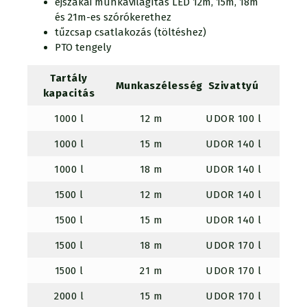
éjszakai munkavilágítás LED 12m, 15m, 18m
és 21m-es szórókerethez
tűzcsap csatlakozás (töltéshez)
PTO tengely
Tartály
Munkaszélesség
Szivattyú
Ke
kapacitás
1000 l
12 m
UDOR 100 l
7,
1000 l
15 m
UDOR 140 l
7,
1000 l
18 m
UDOR 140 l
7,
1500 l
12 m
UDOR 140 l
9,
1500 l
15 m
UDOR 140 l
9,
1500 l
18 m
UDOR 170 l
9,
1500 l
21 m
UDOR 170 l
9,
2000 l
15 m
UDOR 170 l
9,