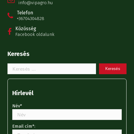
info@vipagro.hu
Telefon
+36704304828
Közösség
Facebook oldalunk
Keresés
Keresem:
Hírlevél
Név*
Email cím*: