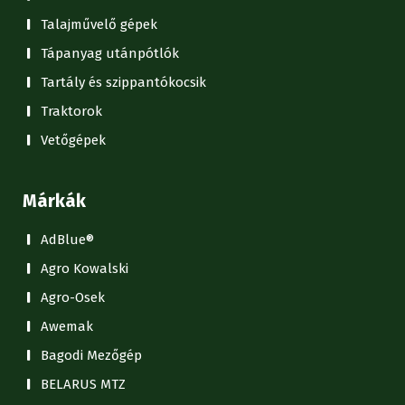
Talajművelő gépek
Tápanyag utánpótlók
Tartály és szippantókocsik
Traktorok
Vetőgépek
Márkák
AdBlue®
Agro Kowalski
Agro-Osek
Awemak
Bagodi Mezőgép
BELARUS MTZ