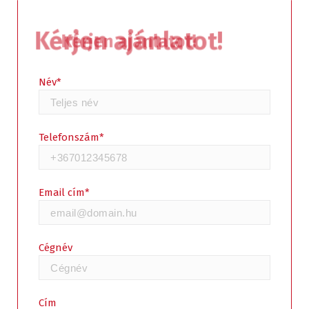
Kérjen ajánlatot!
Név*
Telefonszám*
Email cím*
Cégnév
Cím