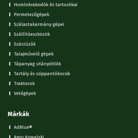
Homlokrakodók és tartozékai
Permetezőgépek
Szálastakarmány gépei
Szállítóeszközök
Szárzúzók
Talajművelő gépek
Tápanyag utánpótlók
Tartály és szippantókocsik
Traktorok
Vetőgépek
Márkák
AdBlue®
Agro Kowalski