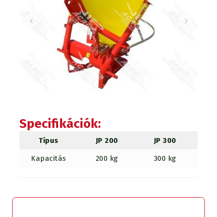
Specifikációk
:
Típus
JP 200
JP 300
J
Kapacitás
200 kg
300 kg
4