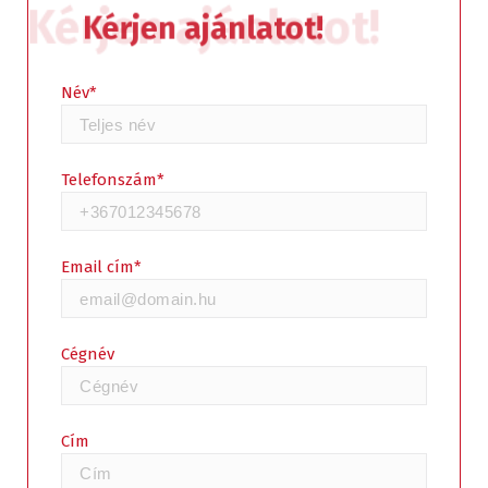
Kérjen ajánlatot!
Kérjen ajánlatot!
Név*
Telefonszám*
Email cím*
Cégnév
Cím