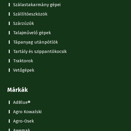
Szálastakarmány gépei
Szállítóeszközök
Szárzúzók
Talajművelő gépek
Tápanyag utánpótlók
Tartály és szippantókocsik
Traktorok
Vetőgépek
Márkák
AdBlue®
Agro Kowalski
Agro-Osek
Awemak