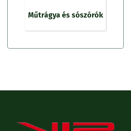
Műtrágya és sószórók