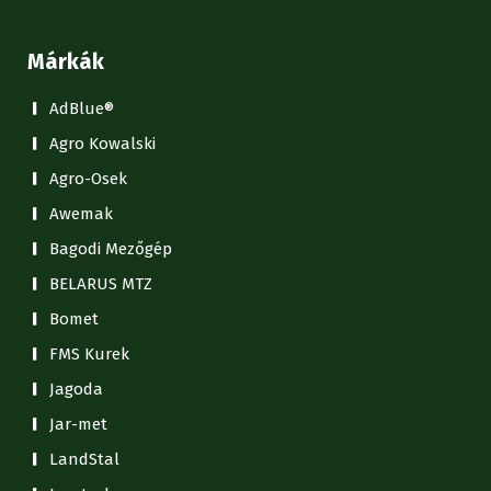
Márkák
AdBlue®
Agro Kowalski
Agro-Osek
Awemak
Bagodi Mezőgép
BELARUS MTZ
Bomet
FMS Kurek
Jagoda
Jar-met
LandStal