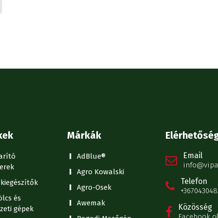
kek
Márkák
Elérhetősé
Email
arító
AdBlue®
info@vipa
erek
Agro Kowalski
Telefon
kiegészítők
Agro-Osek
+367043048
lcs és
Awemak
Közösség
zeti gépek
Facebook o