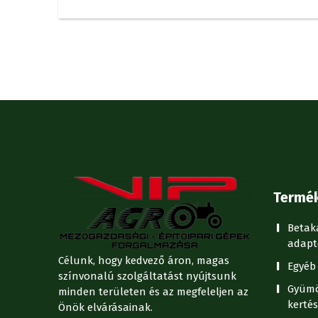
Termé
Betak
adapt
Célunk, hogy kedvező áron, magas
Egyéb 
színvonalú szolgáltatást nyújtsunk
Gyümö
minden területen és az megfeleljen az
kertés
Önök elvárásainak.