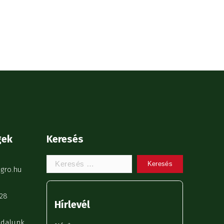
gek
Keresés
Keresem:
gro.hu
28
Hírlevél
ldalunk