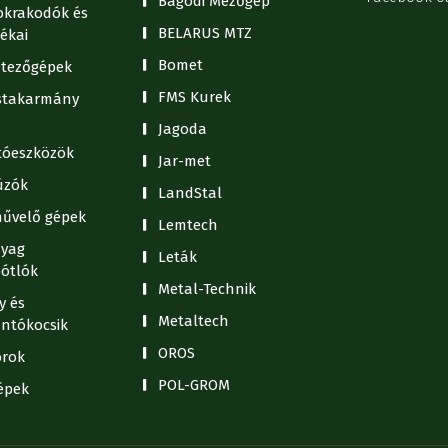
Bagodi Mezőgép
krakodók és
BELARUS MTZ
ékai
Bomet
tezőgépek
FMS Kurek
stakarmány
Jagoda
ítóeszközök
Jar-met
úzók
LandStal
művelő gépek
Lemtech
yag
Leták
ótlók
Metal-Technik
y és
Metaltech
antókocsik
OROS
orok
POL-GROM
épek