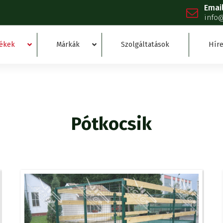
Emai
info
ékek
Márkák
Szolgáltatások
Híre
Pótkocsik