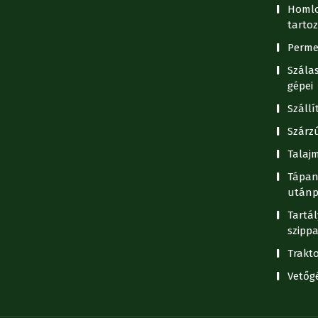
Homlo
tartoz
Perme
Szála
gépei
Száll
Szárz
Talaj
Tápan
utánp
Tartál
szipp
Trakt
Vetőg