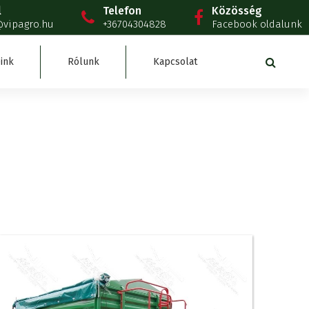
l
Telefon
Közösség
@vipagro.hu
+36704304828
Facebook oldalunk
ink
Rólunk
Kapcsolat