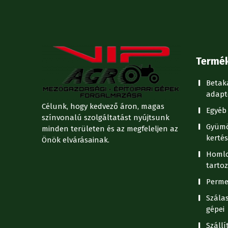
Termé
Betak
adapt
Célunk, hogy kedvező áron, magas
Egyéb 
színvonalú szolgáltatást nyújtsunk
Gyümö
minden területen és az megfeleljen az
kertés
Önök elvárásainak.
Homlo
tartoz
Perme
Szála
gépei
Száll