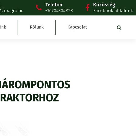
l
Telefon
Közösség
@vipagro.hu
+36704304828
Facebook oldalunk
ink
Rólunk
Kapcsolat
 HÁROMPONTOS
RAKTORHOZ