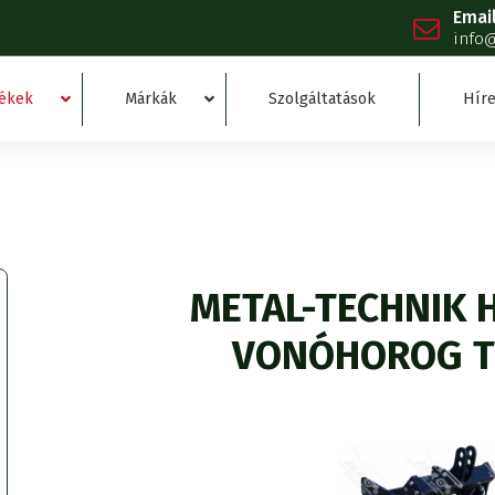
Emai
info
ékek
Márkák
Szolgáltatások
Híre
METAL-TECHNIK
VONÓHOROG T