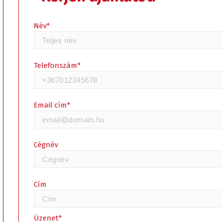
Név*
Telefonszám*
Email cím*
Cégnév
Cím
Üzenet*