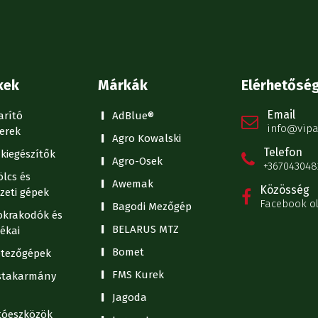
kek
Márkák
Elérhetősé
Email
arító
AdBlue®
info@vipa
erek
Agro Kowalski
Telefon
kiegészítők
Agro-Osek
+367043048
lcs és
Awemak
Közösség
zeti gépek
Facebook o
Bagodi Mezőgép
krakodók és
BELARUS MTZ
ékai
Bomet
tezőgépek
FMS Kurek
stakarmány
Jagoda
ítóeszközök