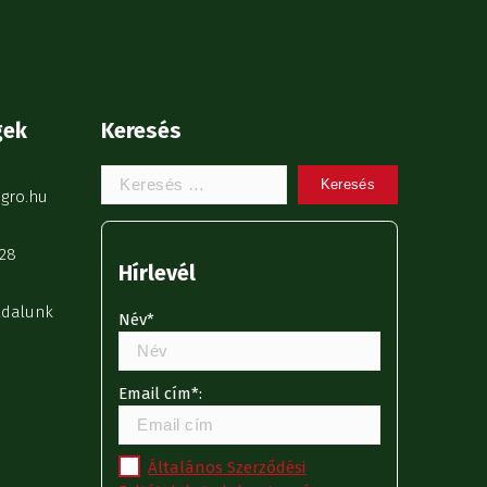
gek
Keresés
Keresem:
gro.hu
28
Hírlevél
ldalunk
Név*
Email cím*:
Általános Szerződési