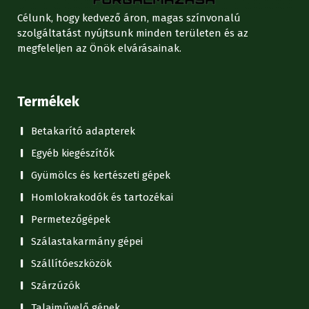
Célunk, hogy kedvező áron, magas színvonalú
szolgáltatást nyújtsunk minden területen és az
megfeleljen az Önök elvárásainak.
Termékek
Betakarító adapterek
Egyéb kiegészítők
Gyümölcs és kertészeti gépek
Homlokrakodók és tartozékai
Permetezőgépek
Szálastakarmány gépei
Szállítóeszközök
Szárzúzók
Talajművelő gépek