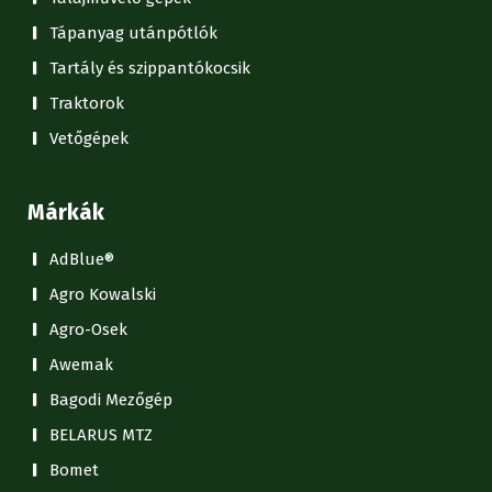
Tápanyag utánpótlók
Tartály és szippantókocsik
Traktorok
Vetőgépek
Márkák
AdBlue®
Agro Kowalski
Agro-Osek
Awemak
Bagodi Mezőgép
BELARUS MTZ
Bomet