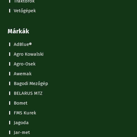
Traktorok
Vetőgépek
Márkák
AdBlue®
Agro Kowalski
Agro-Osek
Awemak
Bagodi Mezőgép
BELARUS MTZ
Bomet
FMS Kurek
Jagoda
Jar-met