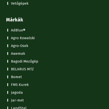
Vetőgépek
Márkák
AdBlue®
Agro Kowalski
Agro-Osek
Awemak
Bagodi Mezőgép
BELARUS MTZ
Bomet
FMS Kurek
Jagoda
Jar-met
LandStal